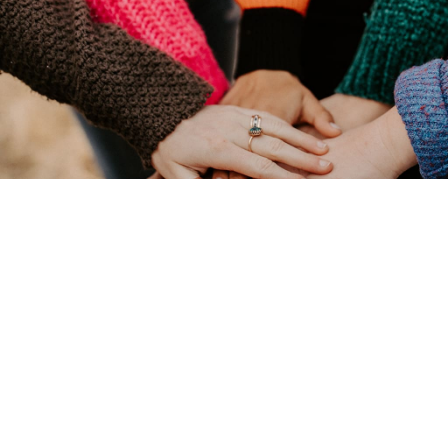
e
er
Primaire — 3
cycle
|
Secondaire — 1
cycle
Culture et citoyenneté québécoise
ÉTINCELLE CITOYENNE
La politique intéresse-t-elle vos élèves?
Est-ce que vos élèves se voient comme