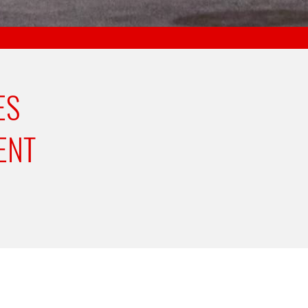
ES
ENT