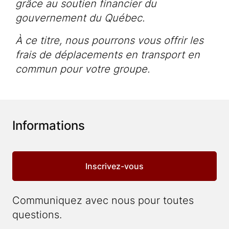
grâce au soutien financier du
Votre visite
gouvernement du Québec.
Activités éducatives
À ce titre, nous pourrons vous offrir les
Location de salles
frais de déplacements en transport en
commun pour votre groupe.
EN
Billetterie
Informations
Inscrivez-vous
Communiquez avec nous pour toutes
questions.