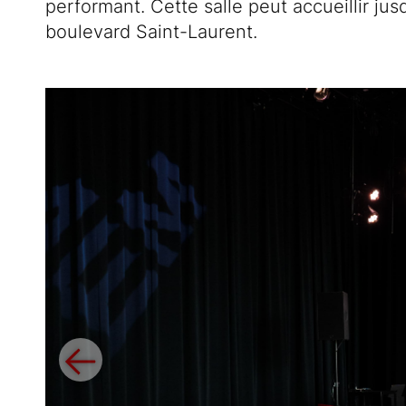
performant. Cette salle peut accueillir jus
boulevard Saint-Laurent.