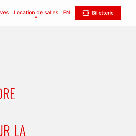
ives
Location de salles
EN
Billetterie
DRE
UR LA